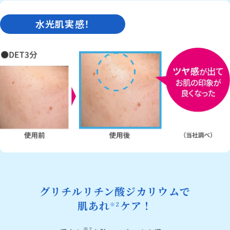
水光肌実感！
グリチルリチン酸ジカリウムで
肌あれ
ケア！
※2
※2