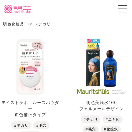
明色化粧品TOP
テカリ
モイストラボ ルースパウダ
明色美顔水160
ー
フェルメールデザイン
血色補正タイプ
#テカリ
#ニキビ
#テカリ
#毛穴
#毛穴
#化粧水