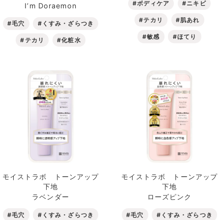
#ボディケア
#ニキビ
I’m Doraemon
#テカリ
#肌あれ
#毛穴
#くすみ・ざらつき
#敏感
#ほてり
#テカリ
#化粧水
モイストラボ トーンアップ
モイストラボ トーンアップ
下地
下地
ラベンダー
ローズピンク
#毛穴
#くすみ・ざらつき
#毛穴
#くすみ・ざらつき