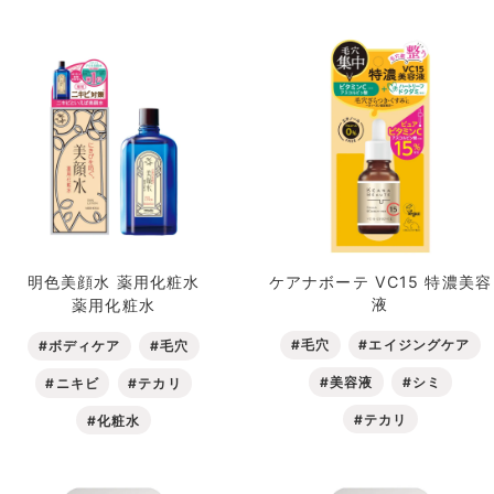
明色美顔水 薬用化粧水
ケアナボーテ VC15 特濃美容
液
薬用化粧水
#毛穴
#エイジングケア
#ボディケア
#毛穴
#美容液
#シミ
#ニキビ
#テカリ
#テカリ
#化粧水