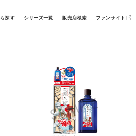
から探す
シリーズ一覧
販売店検索
ファンサイト
ボディケア
毛穴
サプリメント
肌あれ
店頭販売終了商品
シワ・たるみ