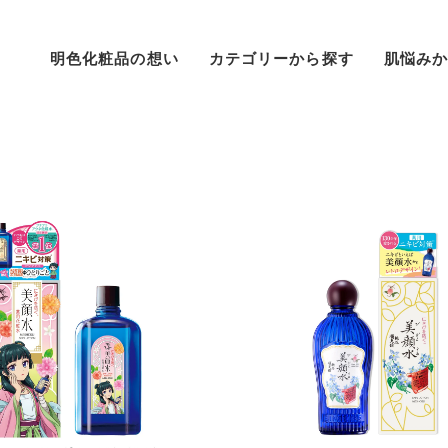
明色化粧品の想い
カテゴリーから探す
肌悩み
クリーム
シミ
パック
敏感
美容液
ムダ毛
BBクリーム
ニキビ
オールインワン
くすみ・ざらつき
ファンデーション
角質ケア