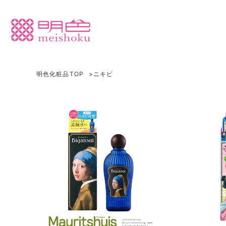
明色化粧品TOP
ニキビ
クレンジング
乾燥
洗顔
テカリ
ピーリング
ほてり