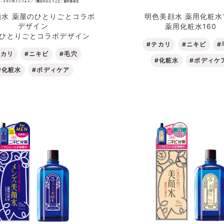
顔水 薬屋のひとりごとコラボ
明色美顔水 薬用化粧水1
デザイン
薬用化粧水160
アイクリーム
パウダー
ひとりごとコラボデザイン
#テカリ
#ニキビ
#
テカリ
#ニキビ
#毛穴
#化粧水
#ボディケ
#化粧水
#ボディケア
化粧下地
コンシーラー