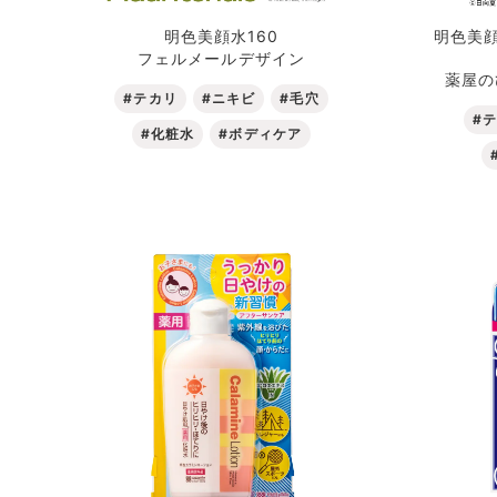
明色美顔水160
明色美
フェルメールデザイン
化粧水
エイジングケア
薬屋の
#テカリ
#ニキビ
#毛穴
#
#化粧水
#ボディケア
乳液