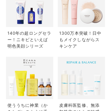
140年の超ロングセラ
1300万本突破！日中
ー！ニキビといえば
もメイクしながらス
明色美顔シリーズ
キンケア
使ううちに神業（か
皮膚科医監修、無添