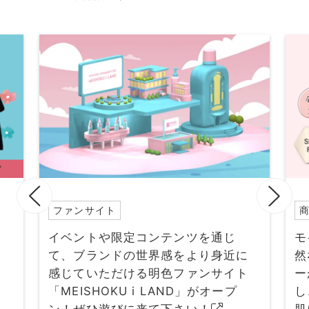
ファンサイト
イベントや限定コンテンツを通じ
モ
て、ブランドの世界感をより身近に
然
感じていただける明色ファンサイト
ー
「MEISHOKU i LAND」がオープ
し