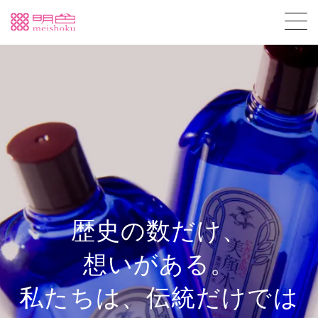
歴史の数だけ、
明日も美しく、
想いがある。
10年後はもっと美しく。
私たちは、伝統だけでは