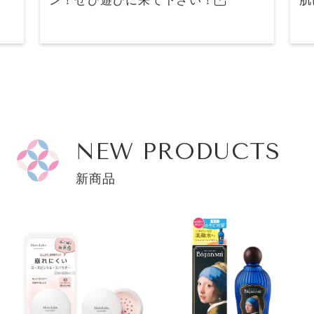
ン！ぜひ遊びに来て下さい！
肌
NEW PRODUCTS
新商品