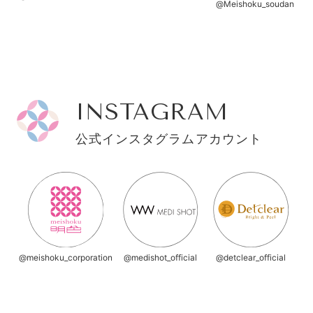
@Meishoku_soudan
INSTAGRAM
公式インスタグラムアカウント
@meishoku_corporation
@medishot_official
@detclear_official