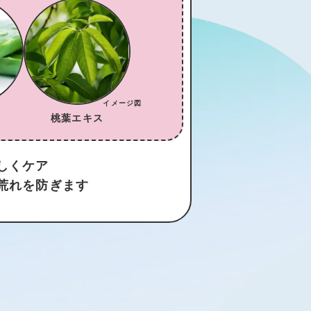
ス
桃葉エキス
しくケア
荒れを防ぎます