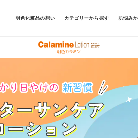
明色化粧品の想い
カテゴリーから探す
肌悩み
クリーム
シミ
パック
敏感
美容液
ムダ毛
BBクリーム
ニキビ
オールインワン
くすみ・ざらつき
ファンデーション
角質ケア