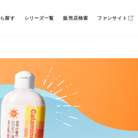
から探す
シリーズ一覧
販売店検索
ファンサイト
ボディケア
毛穴
サプリメント
肌あれ
店頭販売終了商品
シワ・たるみ