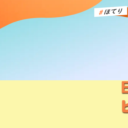
化粧水
エイジングケア
乳液