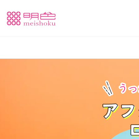
クレンジング
乾燥
洗顔
テカリ
ピーリング
ほてり