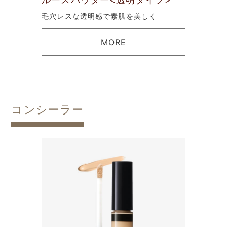
プ>
にやさし
毛穴レスな透明感で素肌を美しく
濡れた
MORE
コンシーラー