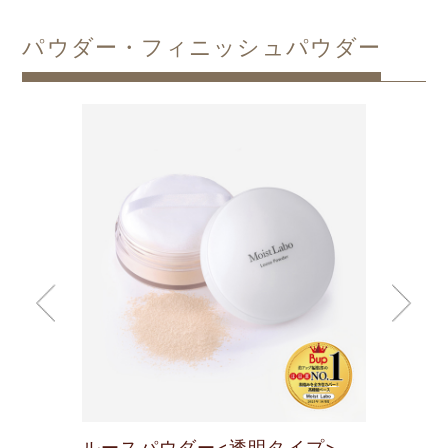
パウダー・フィニッシュパウダー
ルースパウダー<透明タイプ>
ルー