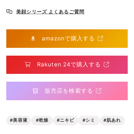
美顔シリーズ よくあるご質問
amazonで購入する
Rakuten 24で購入する
販売店を検索する
#美容液
#乾燥
#ニキビ
#シミ
#肌あれ