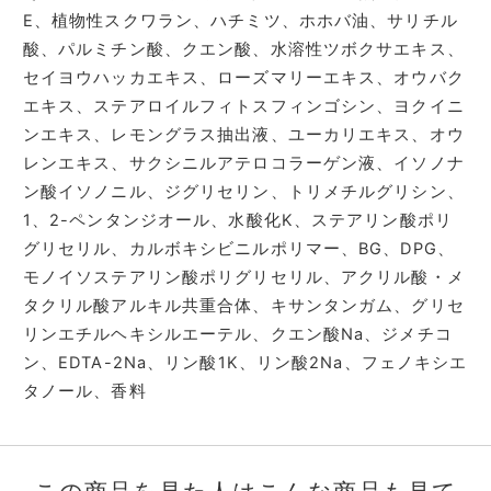
E、植物性スクワラン、ハチミツ、ホホバ油、サリチル
酸、パルミチン酸、クエン酸、水溶性ツボクサエキス、
セイヨウハッカエキス、ローズマリーエキス、オウバク
エキス、ステアロイルフィトスフィンゴシン、ヨクイニ
ンエキス、レモングラス抽出液、ユーカリエキス、オウ
レンエキス、サクシニルアテロコラーゲン液、イソノナ
ン酸イソノニル、ジグリセリン、トリメチルグリシン、
1、2-ペンタンジオール、水酸化K、ステアリン酸ポリ
グリセリル、カルボキシビニルポリマー、BG、DPG、
モノイソステアリン酸ポリグリセリル、アクリル酸・メ
タクリル酸アルキル共重合体、キサンタンガム、グリセ
リンエチルヘキシルエーテル、クエン酸Na、ジメチコ
ン、EDTA-2Na、リン酸1K、リン酸2Na、フェノキシエ
タノール、香料