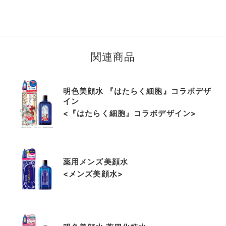
I
t
e
m
関連商品
1
o
f
明色美顔水 『はたらく細胞』コラボデザ
9
イン
<『はたらく細胞』コラボデザイン>
薬用メンズ美顔水
<メンズ美顔水>