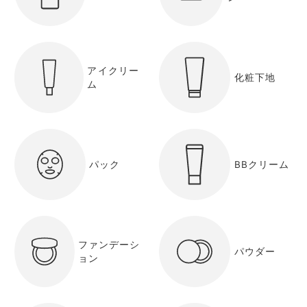
アイクリー
化粧下地
ム
パック
BBクリーム
ファンデーシ
パウダー
ョン