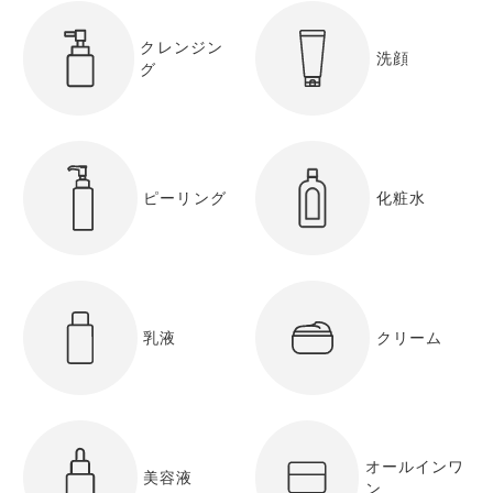
クレンジン
洗顔
グ
ピーリング
化粧水
乳液
クリーム
オールインワ
美容液
ン