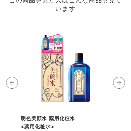
この商品を見た人はこんな商品も見て
います
明色美顔水 薬用化粧水
<薬用化粧水>