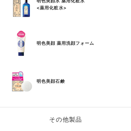
明色美顔水 薬用化粧水
<薬用化粧水>
明色美顔 薬用洗顔フォーム
明色美顔石鹸
その他製品