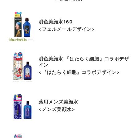
1
o
f
明色美顔水160
8
<フェルメールデザイン>
明色美顔水 『はたらく細胞』コラボデザ
イン
<『はたらく細胞』コラボデザイン>
薬用メンズ美顔水
<メンズ美顔水>