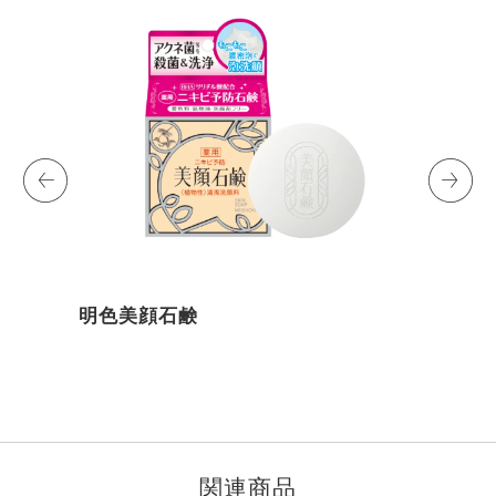
明色美顔石鹸
I
t
e
m
関連商品