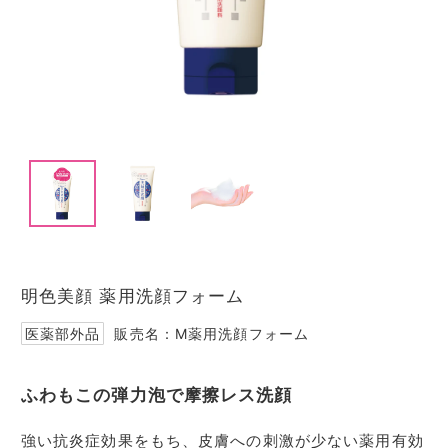
I
t
e
m
1
I
o
t
f
e
3
明色美顔 薬用洗顔フォーム
m
1
医薬部外品
販売名：M薬用洗顔フォーム
o
f
3
ふわもこの弾力泡で摩擦レス洗顔
強い抗炎症効果をもち、皮膚への刺激が少ない薬用有効