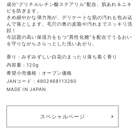
成分“グリチルレチン酸ステアリル”配合。肌あれ＆ニキ
ビを防ぎます。
きめ細やかな弾力泡が、デリケートな肌の汚れも包み込
んで落とします。毛穴の奥の皮脂や汚れまでスッキリ洗
顔！
今話題の高い保湿力をもつ“異性化糖”を配合でうるおい
を守りながらさらっとした洗いあがり。
香り：みずみずしい白花のまったり落ち着く香り
内容量：120g
希望小売価格：オープン価格
JANコード：4902468113260
MADE IN JAPAN
スペシャルページ