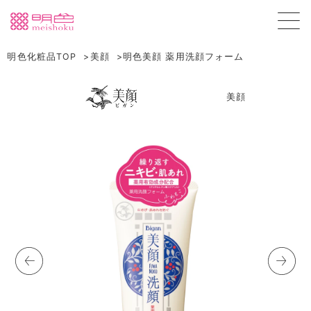
明色化粧品TOP
美顔
明色美顔 薬用洗顔フォーム
美顔