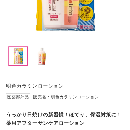
I
t
e
m
1
I
o
t
f
e
2
明色カラミンローション
m
1
医薬部外品
販売名：明色カラミンローション
o
f
2
うっかり日焼けの新習慣！ほてり、保湿対策に！
薬用アフターサンケアローション