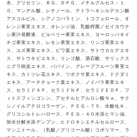
水、グリセリン、ＢＧ、ＤＰＧ、メチルグルセス－１
０、マンデル酸、レチノール、テトラヘキシルデカン酸
アスコルビル、シアノコバラミン、トコフェロール、オ
レンジ果実エキス、オレンジ油、乳酸桿菌／セイヨウナ
シ果汁発酵液、ビルベリー果実エキス、ヨーロッパキイ
チゴ果実エキス、レモン果実エキス、リンゴ果実エキ
ス、ユズ果実エキス、ビワ葉エキス、サトウカエデエキ
ス、サトウキビエキス、リンゴ酸、酒石酸、サリックス
ニグラ樹皮エキス、パパイン、グレープフルーツ果実エ
キス、カミツレ花エキス、ツボクサ葉エキス、ドクダミ
エキス、アーチチョーク葉エキス、ノイバラ果実エキ
ス、セラミドＡＰ、セラミドＮＰ、セラミドＥＯＰ、フ
ィトスフィンゴシン、アセチルヒアルロン酸Ｎａ、サク
シノイルアテロコラーゲン、ＰＥＧ－７５、水酸化Ｋ、
グリコシルトレハロース、ＰＥＧ－４０水添ヒマシ油、
加水分解水添デンプン、ヒドロキシエチルセルロース、
マンニトール、（乳酸／グリコール酸）コポリマー、ラ