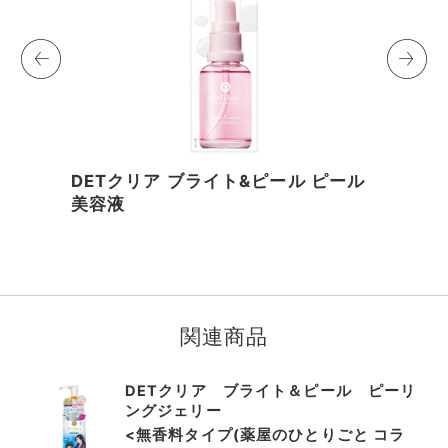
DETクリア ブライト&ピール ピール
美容液
I
t
e
m
関連商品
1
o
DETクリア ブライト＆ピール ピーリ
f
ングジェリー
8
<無香料タイプ(薬屋のひとりごと コラ