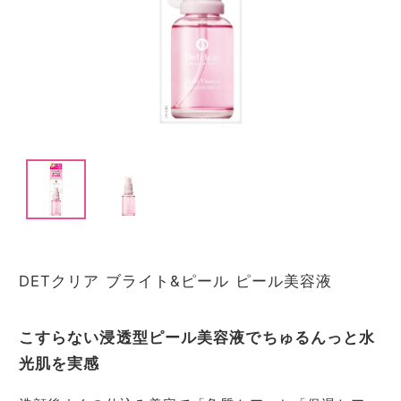
I
t
e
m
1
I
o
t
f
e
2
DETクリア ブライト&ピール ピール美容液
m
1
o
こすらない浸透型ピール美容液でちゅるんっと水
f
2
光肌を実感