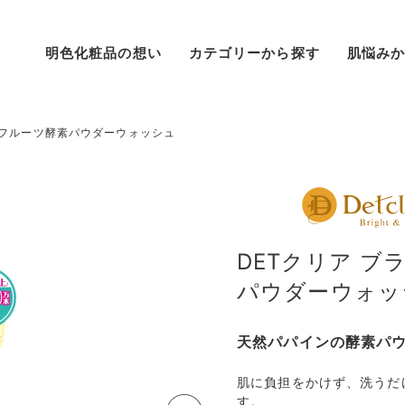
明色化粧品の想い
カテゴリーから探す
肌悩み
 フルーツ酵素パウダーウォッシュ
クリーム
シミ
パック
敏感
DETクリア ブ
パウダーウォッ
美容液
ムダ毛
BBクリーム
ニキビ
天然パパインの酵素パ
オールインワン
くすみ・ざらつき
ファンデーション
角質ケア
肌に負担をかけず、洗うだ
す。