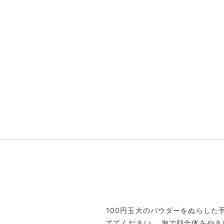
m
1
o
f
2
100円玉大のパウダーをぬらし
ててください。 泡で顔全体をや