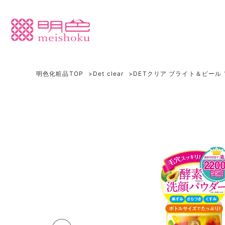
明色化粧品TOP
Det clear
DETクリア ブライト＆ピール
クレンジング
乾燥
洗顔
テカリ
ピーリング
ほてり