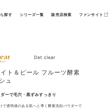
から探す
シリーズ一覧
販売店検索
ファンサイト
Det clear
ボディケア
毛穴
ライト＆ピール フルーツ酵素
シュ
サプリメント
肌あれ
ウダーで毛穴・黒ずみすっきり
店頭販売終了商品
シワ・たるみ
けで透明感のある肌へと導く酵素洗顔パウダーで