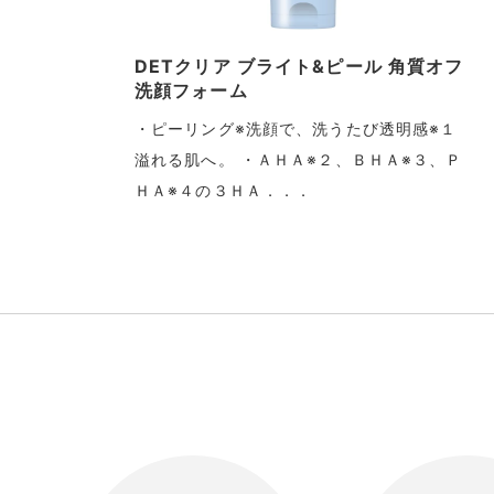
リ
DETクリア ブライト&ピール 角質オフ
洗顔フォーム
・ピーリング※洗顔で、洗うたび透明感※１
溢れる肌へ。 ・ＡＨＡ※２、ＢＨＡ※３、Ｐ
質や
ＨＡ※４の３ＨＡ．．．
ま
I
t
e
m
1
o
f
7