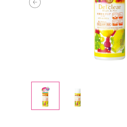
化粧水
エイジングケア
乳液
I
t
e
m
1
o
f
I
2
t
e