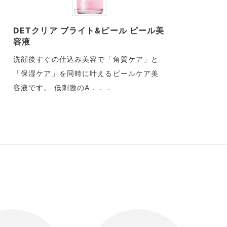
DETクリア ブライト&ピール ピール美
D
容液
ン
<
洗顔後すぐの仕込み美容で「角質ケア」と
「保湿ケア」を同時に叶えるピールケア美
お
容液です。 低刺激のA．．．
で
を