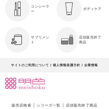
コンシーラ
ボディケア
ー
サプリメン
店頭販売終了
ト
商品
サイトのご利用について
個人情報保護方針
企業情報
販売店検索
シリーズ一覧
店頭販売終了商品