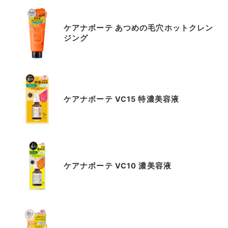
ケアナボーテ あつめの毛穴ホットクレン
ジング
ケアナボーテ VC15 特濃美容液
ケアナボーテ VC10 濃美容液