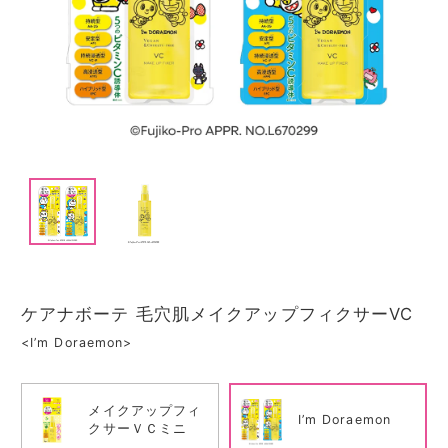
I
t
e
m
1
I
o
t
f
e
2
ケアナボーテ 毛穴肌メイクアップフィクサーVC
m
1
<I’m Doraemon>
o
f
2
メイクアップフィ
I’m Doraemon
クサーＶＣミニ