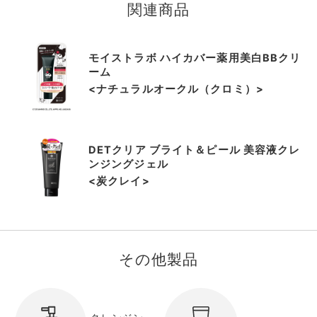
m
関連商品
1
o
f
モイストラボ ハイカバー薬用美白BBクリ
9
ーム
<ナチュラルオークル（クロミ）>
DETクリア ブライト＆ピール 美容液クレ
ンジングジェル
<炭クレイ>
その他製品