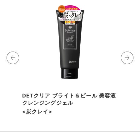
DETクリア ブライト＆ピール 美容液
クレンジングジェル
<炭クレイ>
I
t
e