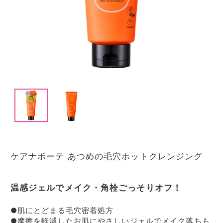
I
t
e
m
1
I
o
t
f
e
2
ケアナボーテ あつめの毛穴ホットクレンジング
m
1
o
温感ジェルでメイク・角栓ごっそりオフ！
f
2
●肌にとどまる毛穴密着処方
●摩擦を軽減したお肌にやさしいジェルでメイク落ちも