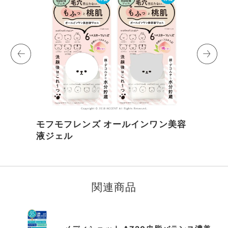
モフモフレンズ オールインワン美容
液ジェル
I
t
e
m
関連商品
1
o
f
1