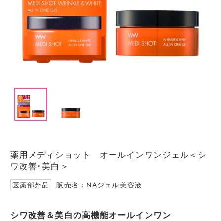
I
t
e
m
1
I
o
t
f
e
2
薬用メディショット オールインワンジェル＜シ
m
ワ改善･美白＞
1
o
医薬部外品
販売名：NAジェル美容液
f
2
シワ改善＆美白の高機能オールインワン