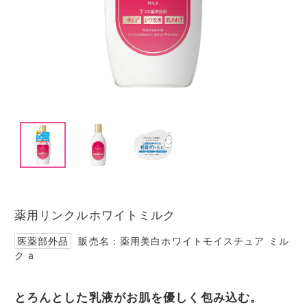
I
t
e
m
1
I
o
t
f
e
3
薬用リンクルホワイトミルク
m
1
医薬部外品
販売名：薬用美白ホワイトモイスチュア ミル
o
ク a
f
3
とろんとした乳液がお肌を優しく包み込む。