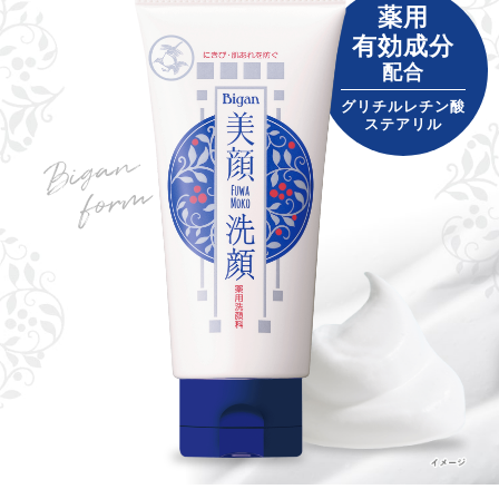
薬用
有効成分
配合
グリチルレチン酸
ステアリル